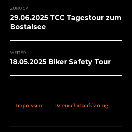
Beitragsnavigation
ZURÜCK
29.06.2025 TCC Tagestour zum
Vorheriger
Beitrag:
Bostalsee
WEITER
18.05.2025 Biker Safety Tour
Nächster
Beitrag:
Impressum
Datenschutzerklärung