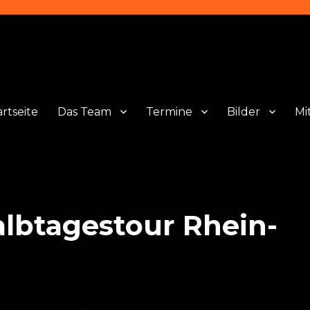
artseite
Das Team
Termine
Bilder
Mi
albtagestour Rhein-