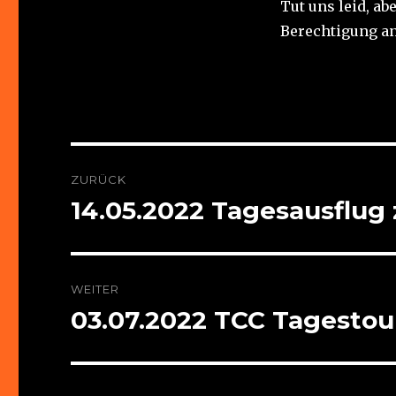
Tut uns leid, ab
Berechtigung an
Beitragsnavigation
ZURÜCK
14.05.2022 Tagesausflug 
Vorheriger
Beitrag:
WEITER
03.07.2022 TCC Tagestou
Nächster
Beitrag: