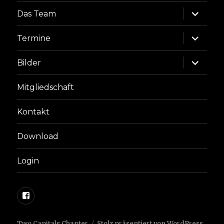
Unterme
Das Team
anzeige
Unterme
Termine
anzeige
Unterme
Bilder
anzeige
Mitgliedschaft
Kontakt
Download
Login
Facebook
Two Capitals Chapter
Stolz präsentiert von WordPress