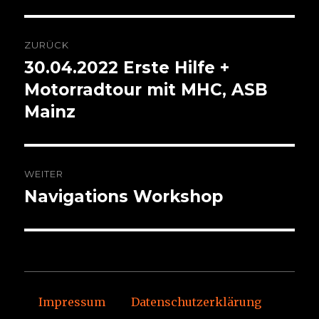
Beitragsnavigation
ZURÜCK
30.04.2022 Erste Hilfe +
Vorheriger
Beitrag:
Motorradtour mit MHC, ASB
Mainz
WEITER
Navigations Workshop
Nächster
Beitrag:
Impressum
Datenschutzerklärung