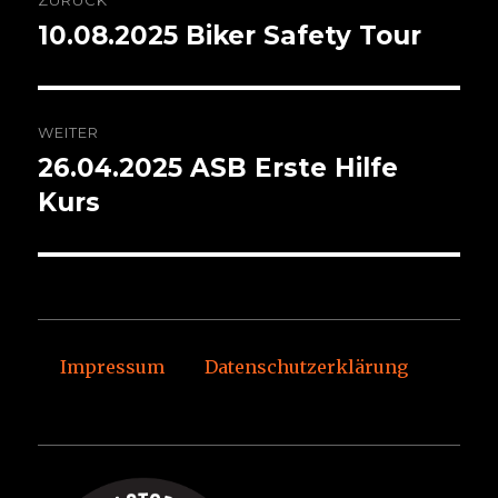
ZURÜCK
10.08.2025 Biker Safety Tour
Vorheriger
Beitrag:
WEITER
26.04.2025 ASB Erste Hilfe
Nächster
Beitrag:
Kurs
Impressum
Datenschutzerklärung