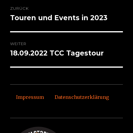
Beitragsnavigation
ZURÜCK
Touren und Events in 2023
Vorheriger
Beitrag:
WEITER
18.09.2022 TCC Tagestour
Nächster
Beitrag:
Impressum
Datenschutzerklärung