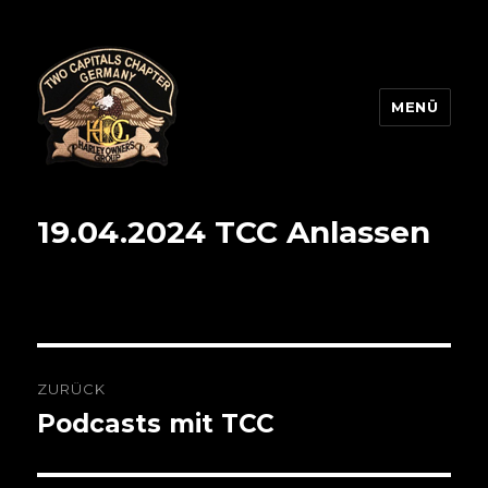
MENÜ
Two Capitals Chapter
19.04.2024 TCC Anlassen
Beitragsnavigation
ZURÜCK
Podcasts mit TCC
Vorheriger
Beitrag: