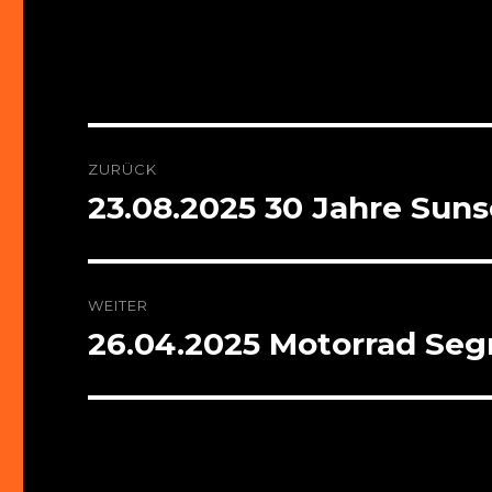
Beitragsnavigation
ZURÜCK
23.08.2025 30 Jahre Sun
Vorheriger
Beitrag:
WEITER
26.04.2025 Motorrad Se
Nächster
Beitrag: