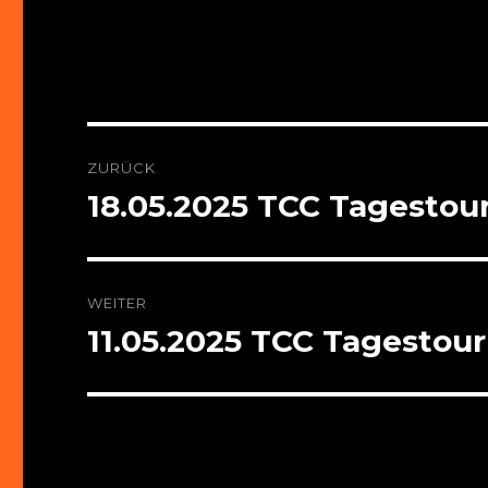
Beitragsnavigation
ZURÜCK
18.05.2025 TCC Tagestou
Vorheriger
Beitrag:
WEITER
11.05.2025 TCC Tagestour
Nächster
Beitrag: