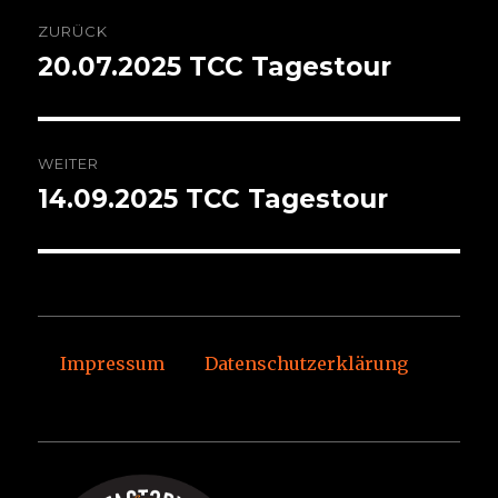
Beitragsnavigation
ZURÜCK
20.07.2025 TCC Tagestour
Vorheriger
Beitrag:
WEITER
14.09.2025 TCC Tagestour
Nächster
Beitrag:
Impressum
Datenschutzerklärung