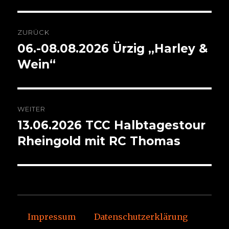
Beitragsnavigation
ZURÜCK
06.-08.08.2026 Ürzig „Harley &
Vorheriger
Beitrag:
Wein“
WEITER
13.06.2026 TCC Halbtagestour
Nächster
Beitrag:
Rheingold mit RC Thomas
Impressum
Datenschutzerklärung