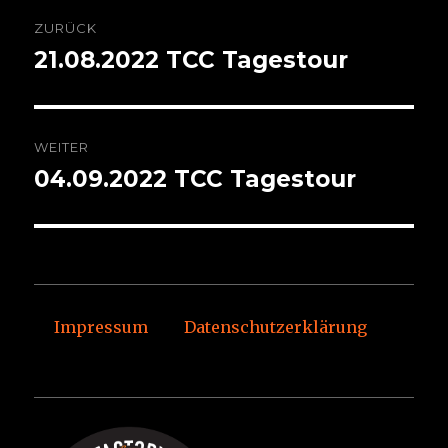
Beitragsnavigation
ZURÜCK
21.08.2022 TCC Tagestour
Vorheriger
Beitrag:
WEITER
04.09.2022 TCC Tagestour
Nächster
Beitrag:
Impressum
Datenschutzerklärung