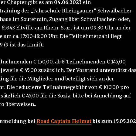
ser Chapter gibt es am
04.06.2023
ein
training der „Fahrschule Rheingauner“ Schwalbacher
erhaus im Souterrain, Zugang über Schwalbacher- oder,
65343 Eltville am Rhein. Start ist um 09:30 Uhr an der
 um ca. 17:00-18:00 Uhr. Die Teilnehmerzahl liegt
 (9 ist das Limit)..
eilnehmenden € 150,00, ab 8 Teilnehmenden € 145,00,
jeweils € 45,00 zusätzlich. Der Vorstand unterstützt da
ing für die Mitglieder und beteiligt sich an der
. Die reduzierte Teilnahmegebühr von € 100,00 pro
usätzlich € 45,00 für die Sozia, bitte bei Anmeldung auf
o überweisen..
Anmeldung bei
Road Captain Helmut
bis zum 15.05.20