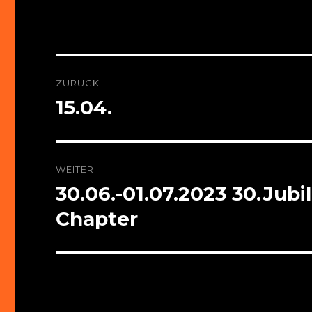
Beitragsnavigation
ZURÜCK
15.04.
Vorheriger
Beitrag:
WEITER
30.06.-01.07.2023 30.Ju
Nächster
Beitrag:
Chapter