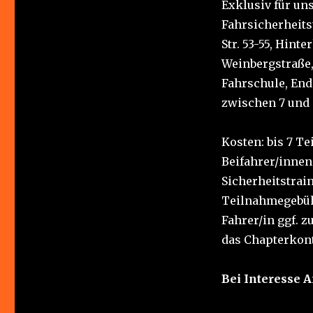
Exklusiv für un
Fahrsicherheits
Str. 53-55, Hint
Weinbergstraße, 
Fahrschule, Ende
zwischen 7 und 9
Kosten: bis 7 T
Beifahrer/innen 
Sicherheitstrain
Teilnahmegebühr
Fahrer/in ggf. z
das Chapterkont
Bei Interesse 