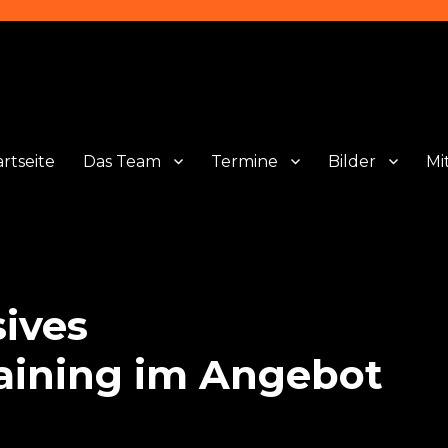
artseite
Das Team
Termine
Bilder
Mi
sives
raining im Angebot