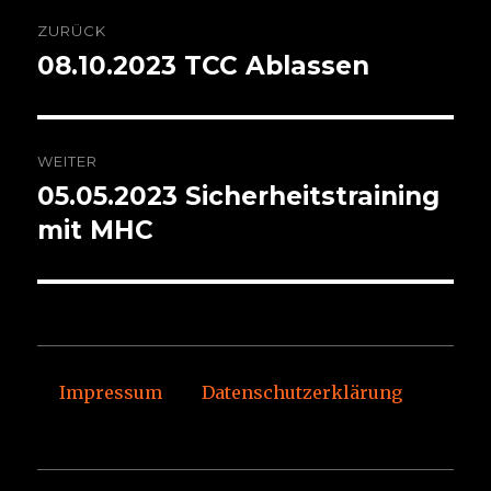
Beitragsnavigation
ZURÜCK
08.10.2023 TCC Ablassen
Vorheriger
Beitrag:
WEITER
05.05.2023 Sicherheitstraining
Nächster
Beitrag:
mit MHC
Impressum
Datenschutzerklärung